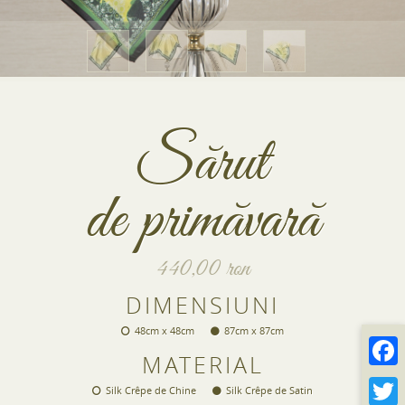
Sărut
de primăvară
440,00 ron
DIMENSIUNI
48cm x 48cm
87cm x 87cm
MATERIAL
Silk Crêpe de Chine
Silk Crêpe de Satin