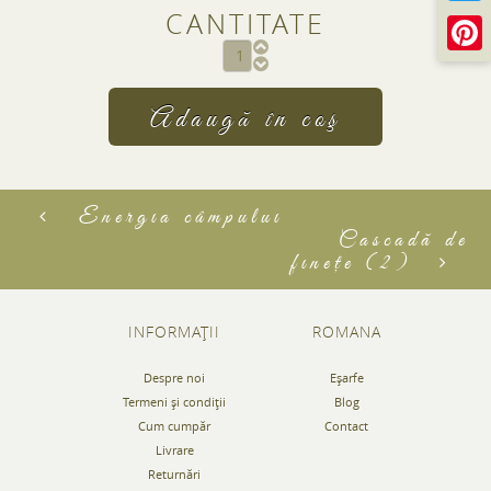
CANTITATE
CAPTCHA
This question is for testing whether or not you ar
visitor and to prevent automated spam submiss
2+3
Energia câmpului
Cascadă de
fineţe (2)
INFORMAŢII
ROMANA
Despre noi
Eşarfe
Termeni şi condiţii
Blog
Cum cumpăr
Contact
Livrare
Returnări