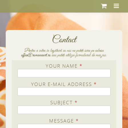
Jump to navigation
Contact
Pentru a intra în legătură cu noi ne puteţi scrie pe adresa
office@romanaart.ro
sau puteţi utiliza formularul de mai jos:
YOUR NAME
*
YOUR E-MAIL ADDRESS
*
SUBJECT
*
MESSAGE
*