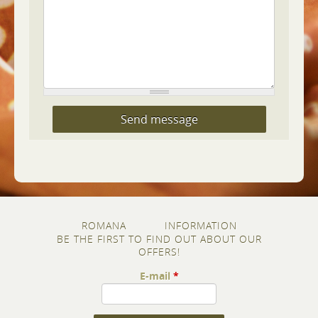
CAPTCHA
This question is for
testing whether or
not you are a
human visitor and
to prevent
automated spam
ROMANA
INFORMATION
submissions.
BE THE FIRST TO FIND OUT ABOUT OUR
2+3
OFFERS!
E-mail
*